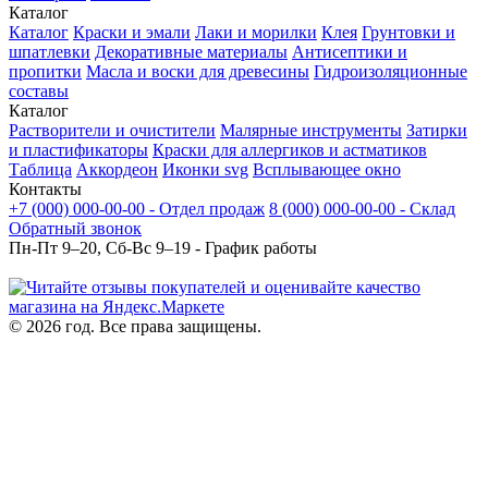
Каталог
Каталог
Краски и эмали
Лаки и морилки
Клея
Грунтовки и
шпатлевки
Декоративные материалы
Антисептики и
пропитки
Масла и воски для древесины
Гидроизоляционные
составы
Каталог
Растворители и очистители
Малярные инструменты
Затирки
и пластификаторы
Краски для аллергиков и астматиков
Таблица
Аккордеон
Иконки svg
Всплывающее окно
Контакты
+7 (000) 000-00-00 - Отдел продаж
8 (000) 000-00-00 - Склад
Обратный звонок
Пн-Пт 9–20, Сб-Вс 9–19 - График работы
© 2026 год. Все права защищены.