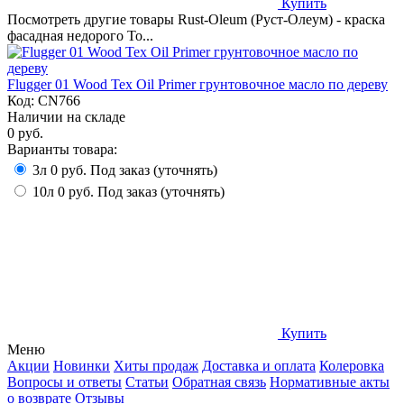
Купить
Посмотреть другие товары Rust-Oleum (Руст-Олеум) - краска
фасадная недорого То...
Flugger 01 Wood Tex Oil Primer грунтовочное масло по дереву
Код:
CN766
Наличии на складе
0 руб.
Варианты товара:
3л
0 руб.
Под заказ (уточнять)
10л
0 руб.
Под заказ (уточнять)
Купить
Меню
Акции
Новинки
Хиты продаж
Доставка и оплата
Колеровка
Вопросы и ответы
Статьи
Обратная связь
Нормативные акты
о возврате
Отзывы